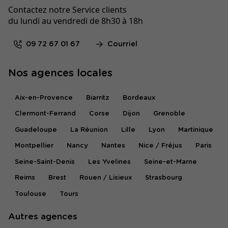
Contactez notre Service clients
du lundi au vendredi de 8h30 à 18h
09 72 67 01 67
Courriel
Nos agences locales
Aix-en-Provence
Biarritz
Bordeaux
Clermont-Ferrand
Corse
Dijon
Grenoble
Guadeloupe
La Réunion
Lille
Lyon
Martinique
Montpellier
Nancy
Nantes
Nice / Fréjus
Paris
Seine-Saint-Denis
Les Yvelines
Seine-et-Marne
Reims
Brest
Rouen / Lisieux
Strasbourg
Toulouse
Tours
Autres agences