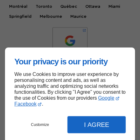
Montréal
Toronto
Québec
Ottawa
Miami
Springfield
Melbourne
Maurice
Your privacy is our priority
We use Cookies to improve user experience by
Haut de page
personalising content and ads, as well as
analyzing traffic and optimizing social networks
functionalities. By clicking "I Agree" you consent to
the use of Cookies from our providers
Google
Facebook
.
I AGREE
Customize
Menu
Contact
Devis