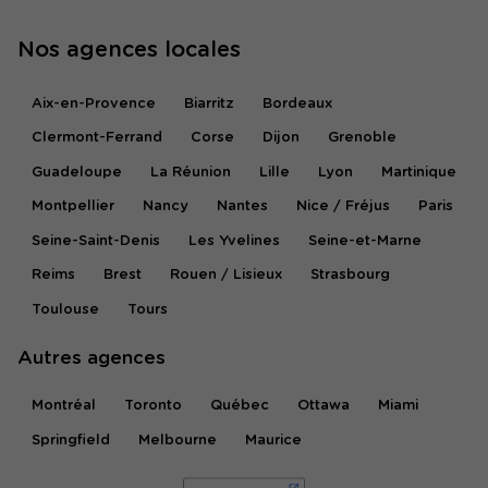
Nos agences locales
Aix-en-Provence
Biarritz
Bordeaux
Clermont-Ferrand
Corse
Dijon
Grenoble
Guadeloupe
La Réunion
Lille
Lyon
Martinique
Montpellier
Nancy
Nantes
Nice / Fréjus
Paris
Seine-Saint-Denis
Les Yvelines
Seine-et-Marne
Reims
Brest
Rouen / Lisieux
Strasbourg
Toulouse
Tours
Autres agences
Montréal
Toronto
Québec
Ottawa
Miami
Springfield
Melbourne
Maurice