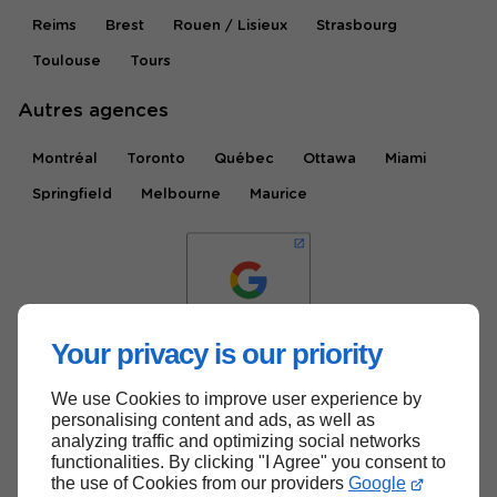
Reims
Brest
Rouen / Lisieux
Strasbourg
Toulouse
Tours
Autres agences
Montréal
Toronto
Québec
Ottawa
Miami
Springfield
Melbourne
Maurice
Your privacy is our priority
We use Cookies to improve user experience by
Haut de page
personalising content and ads, as well as
analyzing traffic and optimizing social networks
functionalities. By clicking "I Agree" you consent to
the use of Cookies from our providers
Google