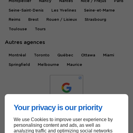
Montpellier
Nancy
Nantes
Nice / Fréjus
Paris
Seine-Saint-Denis
Les Yvelines
Seine-et-Marne
Reims
Brest
Rouen / Lisieux
Strasbourg
Toulouse
Tours
Autres agences
Montréal
Toronto
Québec
Ottawa
Miami
Springfield
Melbourne
Maurice
Your privacy is our priority
We use Cookies to improve user experience by
Haut de page
personalising content and ads, as well as
analyzing traffic and optimizing social networks