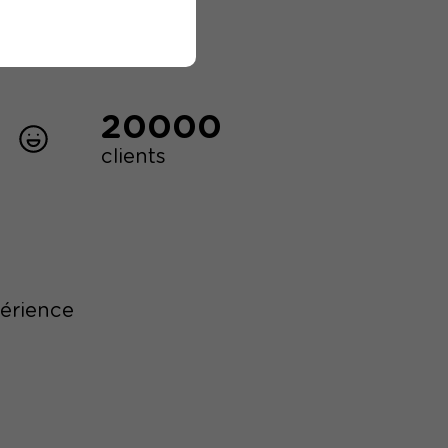
20000
clients
périence