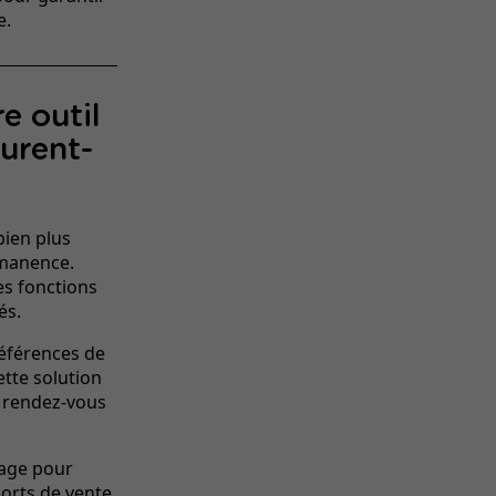
e.
e outil
urent-
bien plus
rmanence.
es fonctions
és.
références de
ette solution
e rendez-vous
age pour
ports de vente