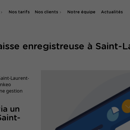
Nos tarifs
Nos clients
Notre équipe
Actualités
O
aisse enregistreuse à Saint-
 & SMA
Saint-Laurent-
Linkeo
ne gestion
ia un
aint-