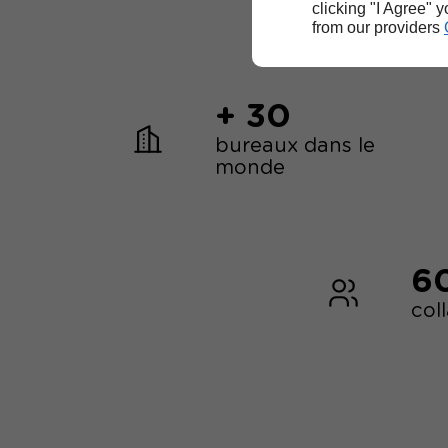
clicking "I Agree" 
from our providers
+ 30
bureaux dans le
monde
6
col