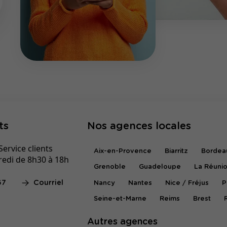
ts
Nos agences locales
ervice clients
Aix-en-Provence
Biarritz
Bordea
redi de 8h30 à 18h
Grenoble
Guadeloupe
La Réuni
67
Courriel
Nancy
Nantes
Nice / Fréjus
P
Seine-et-Marne
Reims
Brest
Autres agences