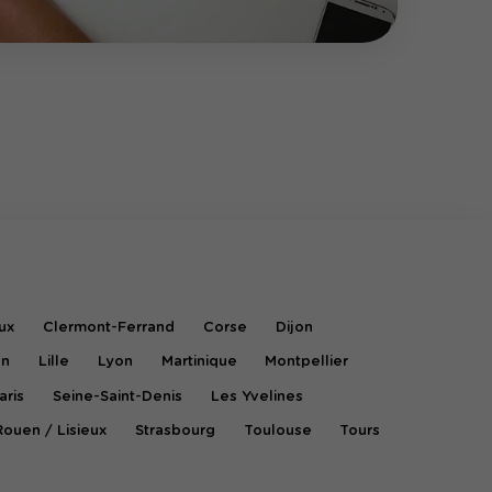
ux
Clermont-Ferrand
Corse
Dijon
on
Lille
Lyon
Martinique
Montpellier
aris
Seine-Saint-Denis
Les Yvelines
Rouen / Lisieux
Strasbourg
Toulouse
Tours