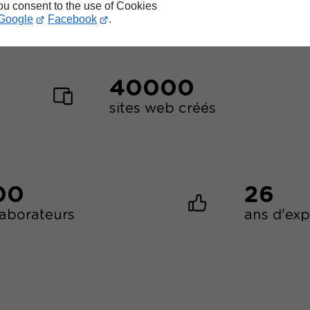
you consent to the use of Cookies
Google
Facebook
.
40000
sites web créés
00
26
laborateurs
ans d'ex