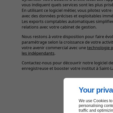
vous indiquent quels services sont les plus prisés
En utilisant ce logiciel métier, vous pilotez votre 
avec des données précises et exploitables imm
Les exports comptables automatiques simplifie
relations avec votre cabinet de gestion.
Nous restons à votre disposition pour faire évol
paramétrage selon la croissance de votre activit
votre avenir commercial avec une
technologie 
les indépendants
.
Contactez-nous pour découvrir notre logiciel de
enregistreuse et booster votre institut à Saint-
Your priva
We use Cookies to
personalising conte
traffic and optimizi