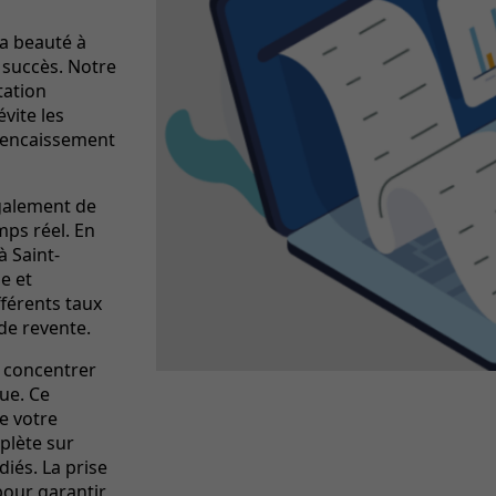
a beauté à
u succès. Notre
tation
vite les
 l'encaissement
alement de
mps réel. En
à Saint-
e et
fférents taux
de revente.
e concentrer
que. Ce
e votre
plète sur
iés. La prise
our garantir