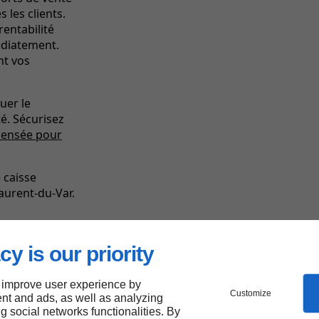
 les clients.
rentabilité
édiatement.
nt vos
uer le
é. Sécurisez
pensée pour
 caisse
Laurent-du-Var.
cy is our priority
Les
forces
de Linkeo
 improve user experience by
Customize
nt and ads, as well as analyzing
ng social networks functionalities. By