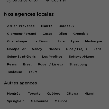
09 72 67 01 67
Courriel
Nos agences locales
Aix-en-Provence
Biarritz
Bordeaux
Clermont-Ferrand
Corse
Dijon
Grenoble
Guadeloupe
La Réunion
Lille
Lyon
Martinique
Montpellier
Nancy
Nantes
Nice / Fréjus
Paris
Seine-Saint-Denis
Les Yvelines
Seine-et-Marne
Reims
Brest
Rouen / Lisieux
Strasbourg
Toulouse
Tours
Autres agences
Montréal
Toronto
Québec
Ottawa
Miami
Springfield
Melbourne
Maurice