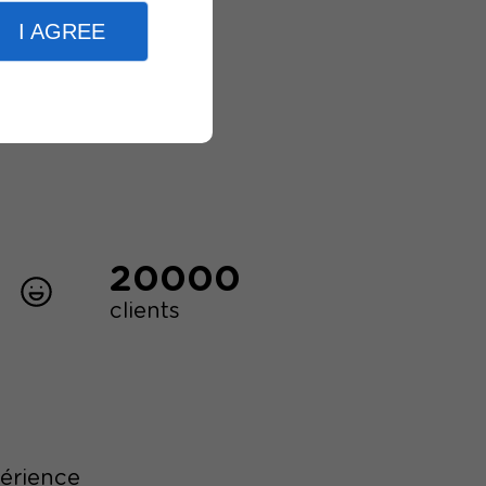
I AGREE
20000
clients
périence