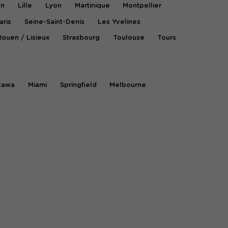
on
Lille
Lyon
Martinique
Montpellier
aris
Seine-Saint-Denis
Les Yvelines
Rouen / Lisieux
Strasbourg
Toulouse
Tours
tawa
Miami
Springfield
Melbourne