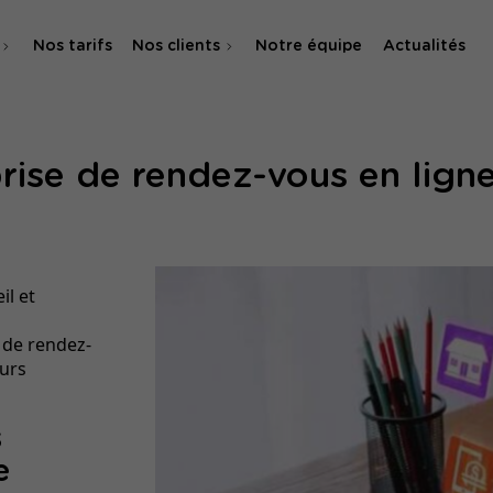
Nos tarifs
Nos clients
Notre équipe
Actualités
O
prise de rendez-vous en ligne
 & SMA
il et
s
 de rendez-
eurs
s
e