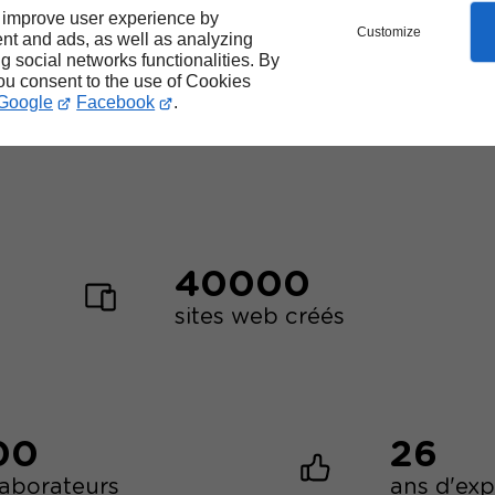
 improve user experience by
Customize
nt and ads, as well as analyzing
ng social networks functionalities. By
Les
forces
de Linkeo
you consent to the use of Cookies
Google
Facebook
.
40000
sites web créés
00
26
laborateurs
ans d'ex