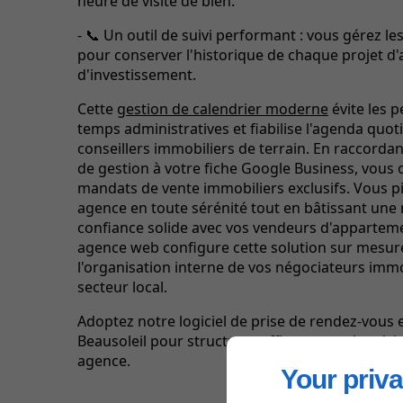
heure de visite de bien.
- 📞 Un outil de suivi performant : vous gérez les
pour conserver l'historique de chaque projet d'
d'investissement.
Cette
gestion de calendrier moderne
évite les p
temps administratives et fiabilise l'agenda quot
conseillers immobiliers de terrain. En raccorda
de gestion à votre fiche Google Business, vous 
mandats de vente immobiliers exclusifs. Vous pi
agence en toute sérénité tout en bâtissant une 
confiance solide avec vos vendeurs d'appartem
agence web configure cette solution sur mesur
l'organisation interne de vos négociateurs immo
secteur local.
Adoptez notre logiciel de prise de rendez-vous e
Beausoleil pour structurer efficacement les visi
agence.
Your priva