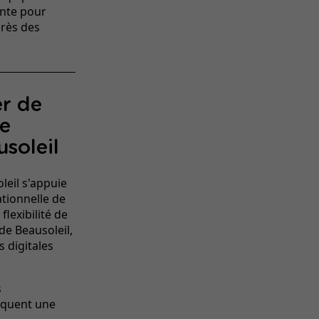
ante pour
près des
er de
de
usoleil
leil s'appuie
ationnelle de
flexibilité de
de Beausoleil,
 digitales
s
loquent une