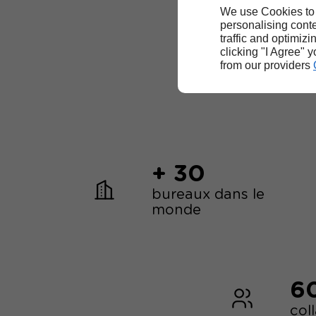
We use Cookies to
personalising conte
traffic and optimizi
clicking "I Agree" 
from our providers
+ 30
bureaux dans le
monde
6
col