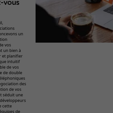
z-vous
l,
ciations
concevons un
tion
de vos
t un bien à
 et planifier
ue intuitif
mble de vos
ue de double
téléphoniques
égociation des
tion de vos
et séduit une
s développeurs
 cette
 équipes de