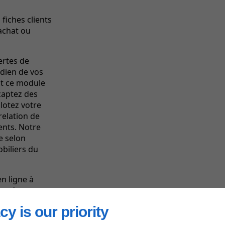
 fiches clients
achat ou
ertes de
idien de vos
nt ce module
captez des
lotez votre
relation de
ents. Notre
e selon
biliers du
n ligne à
tes de votre
cy is our priority