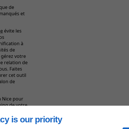
ique de
 manqués et
ne
évite les
vos
ification à
ités de
 gérez votre
 relation de
ous. Faites
rer cet outil
salon de
à Nice pour
ning de votre
cy is our priority