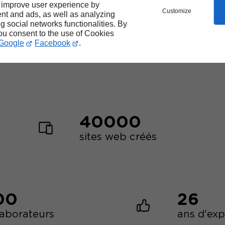
 improve user experience by
Customize
nt and ads, as well as analyzing
Les
forces
de Linkeo
ng social networks functionalities. By
you consent to the use of Cookies
Google
Facebook
.
40000
sites web créés
00
26
laborateurs
ans d'ex