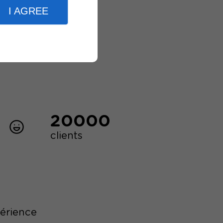
I AGREE
20000
clients
périence