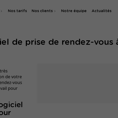
Nos tarifs
Nos clients
Notre équipe
Actualités
O
iel de prise de rendez-vous 
 & SMA
très
on de votre
 rendez-vous
vail pour
ogiciel
our