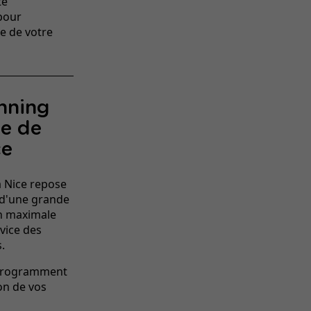
té
 pour
e de votre
nning
me de
ce
à Nice repose
t d'une grande
ion maximale
vice des
.
s programment
on de vos