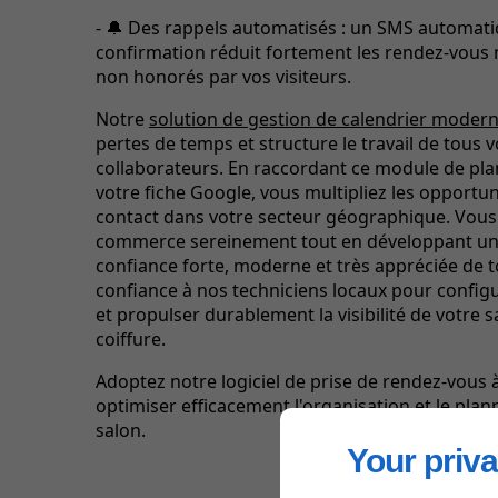
- 🔔 Des rappels automatisés : un SMS automat
confirmation réduit fortement les rendez-vous
non honorés par vos visiteurs.
Notre
solution de gestion de calendrier moder
pertes de temps et structure le travail de tous 
collaborateurs. En raccordant ce module de plan
votre fiche Google, vous multipliez les opportun
contact dans votre secteur géographique. Vous
commerce sereinement tout en développant une
confiance forte, moderne et très appréciée de t
confiance à nos techniciens locaux pour configu
et propulser durablement la visibilité de votre 
coiffure.
Adoptez notre logiciel de prise de rendez-vous 
optimiser efficacement l'organisation et le plan
salon.
Your priva