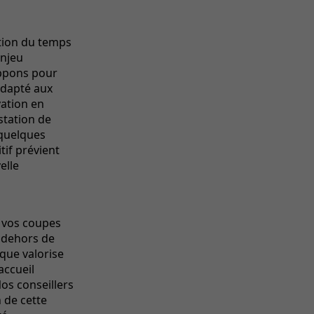
ction du temps
enjeu
ppons pour
dapté aux
ation en
station de
 quelques
tif prévient
elle
t vos coupes
 dehors de
que valorise
accueil
Nos conseillers
n de cette