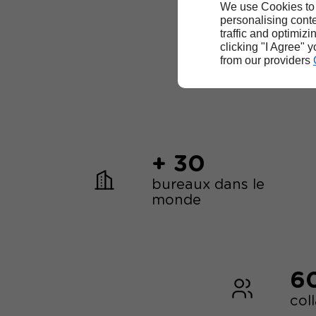
We use Cookies to
personalising conte
traffic and optimizi
clicking "I Agree" 
from our providers
+ 30
bureaux dans le
monde
6
col