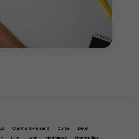
ux
Clermont-Ferrand
Corse
Dijon
on
Lille
Lyon
Martinique
Montpellier