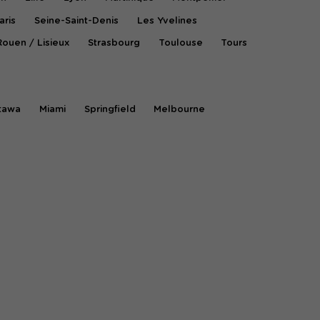
aris
Seine-Saint-Denis
Les Yvelines
Rouen / Lisieux
Strasbourg
Toulouse
Tours
tawa
Miami
Springfield
Melbourne