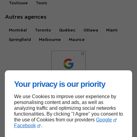
Toulouse
Tours
Autres agences
Montréal
Toronto
Québec
Ottawa
Miami
Springfield
Melbourne
Maurice
Your privacy is our priority
We use Cookies to improve user experience by
Haut de page
personalising content and ads, as well as
analyzing traffic and optimizing social networks
functionalities. By clicking "I Agree" you consent to
the use of Cookies from our providers
Google
Facebook
.