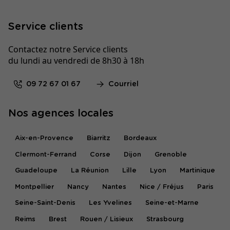
Service clients
Contactez notre Service clients
du lundi au vendredi de 8h30 à 18h
09 72 67 01 67
Courriel
Nos agences locales
Aix-en-Provence
Biarritz
Bordeaux
Clermont-Ferrand
Corse
Dijon
Grenoble
Guadeloupe
La Réunion
Lille
Lyon
Martinique
Montpellier
Nancy
Nantes
Nice / Fréjus
Paris
Seine-Saint-Denis
Les Yvelines
Seine-et-Marne
Reims
Brest
Rouen / Lisieux
Strasbourg